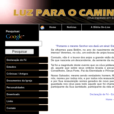
Pesquisar:
"Portanto o mesmo Senhor vos dará um sinal: Eis
Se olharmos para Belém, no ano do nascimento de 
imenso! Veremos, no céu, um exército de anjos louv
Contudo, não é o louvor dos anjos a grande visão d
De que nasceria um descendente, da semente da mulh
Tal foi a magnitude deste evento que os céus jubila
ali, aquele que sobre seus ombros levaria o pec
Conselheiro, Deus Forte, Pai da Eternidade e Prínci
Nosso Salvador, mesmo sendo verdadeiro homem, filh
nós, morreu por todos nós, e por todos nós ressusc
e por Sua ressurreição somos gerados de novo para
guardada nos céus para todo aquele que foi chamad
participante da Sua santidade, participante da vida
Declaração de Fé
-
Es
Home