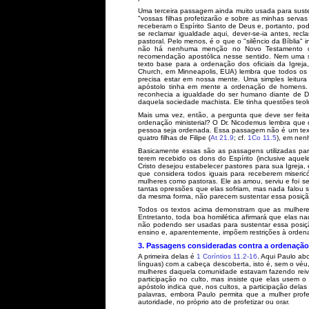
Uma terceira passagem ainda muito usada para susten
"vossas filhas profetizarão e sobre as minhas serv
receberam o Espírito Santo de Deus e, portanto, po
se reclamar igualdade aqui, dever-se-ia antes, recl
pastoral. Pelo menos, é o que o "silêncio da Bíblia"
não há nenhuma menção no Novo Testamento de 
recomendação apostólica nesse sentido. Nem uma s
texto base para a ordenação dos oficiais da Igrej
Church, em Minneapolis, EUA) lembra que todos os 
precisa estar em nossa mente. Uma simples leitura
apóstolo tinha em mente a ordenação de homens. 
reconhecia a igualdade do ser humano diante de D
daquela sociedade machista. Ele tinha questões teo
Mais uma vez, então, a pergunta que deve ser feita
ordenação ministerial? O Dr. Nicodemus lembra que
pessoa seja ordenada. Essa passagem não é um texto q
quatro filhas de Filipe (
At 21.9
; cf.
1Co 11.5
), em nen
Basicamente essas são as passagens utilizadas par
terem recebido os dons do Espírito (inclusive aqu
Cristo desejou estabelecer pastores para sua Igrej
que considera todos iguais para receberem miseric
mulheres como pastoras. Ele as amou, serviu e foi ser
tantas opressões que elas sofriam, mas nada falou s
da mesma forma, não parecem sustentar essa posiçã
Todos os textos acima demonstram que as mulheres
Entretanto, toda boa homilética afirmará que elas na
não podendo ser usadas para sustentar essa posiçã
ensino e, aparentemente, impõem restrições à orden
3. Passagens consideradas contra a ordenação
A primeira delas é
1 Coríntios 11.2-16
. Aqui Paulo ab
línguas) com a cabeça descoberta, isto é, sem o véu, 
mulheres daquela comunidade estavam fazendo reivi
participação no culto, mas insiste que elas usem o
apóstolo indica que, nos cultos, a participação dela
palavras, embora Paulo permita que a mulher profe
autoridade, no próprio ato de profetizar ou orar.