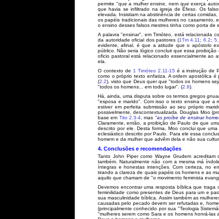
permite "que a mulher ensine, nem que exerça auto
que havia se infiltrado na igreja de Éfeso. Os fal
elevada. Insistiam na abstinência de certas comidas
os papéis tradicionais das mulheres no casamento, e e
o ensino desses falsos mestres tinha como porta de 
A palavra "ensinar", em Timóteo, está relacionada com
da autoridade oficial dos pastores (
1Tm 4.11
;
6.2
;
5.
evidente, afinal, é que a atitude que o apóstolo e
público. Não seria lógico concluir que essa proibiçã
oficio pastoral está relacionado essencialmente ao a
ela.
O contexto de
1 Timóteo 2.11-15
é a instrução de P
como o próprio texto enfatiza. A ordem apostólica é
(
2.2
), visto que Deus quer que "todos os homens sej
"todos os homens... em todo lugar". (
2.8
).
Há, ainda, uma disputa sobre os termos gregos
gnuai
"esposa e marido". Com isso o texto ensina que a 
estiver em perfeita submissão ao seu próprio mari
possivelmente, descontextualizada. Douglas Moo (pr
base em
Tito 2.3-4
, mas
"as proíbe de ensinar home
Claramente, então, a proibição de Paulo de que uma
descrito por ele. Desta forma, Moo conclui que uma
eclesiástico descrito por Paulo. Para ele essa conc
homem e da mulher que advêm dela e não sua cultura 
4. Conclusões e recomendações
Tanto John Piper como Wayne Grudem acreditam qu
também. Naturalmente não com a mesma má índole 
íntegras e honestas intenções. Com certeza, no en
tirando a clareza de quais papéis os homens e as mu
aquilo que chamam de "o movimento feminista evangé
Devemos encontrar uma resposta bíblica que traga o
feminilidade como presentes de Deus para um e par
sua masculinidade bíblica. Assim também as mulheres
causadas pelo pecado devem ser refutadas e, hom
(principalmente conhecido por sua "Teologia Sistem
"mulheres serem como Sara e os homens honrá-las as