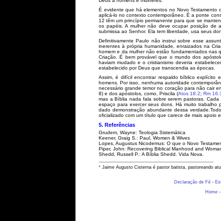
Deus a homens e mulheres.
É evidente que há elementos no Novo Testamento qu
aplicá-lo no contexto contemporâneo. É a ponte cons
12 têm um princípio permanente para que se mantenh
os papéis. A mulher não deve ocupar posição de 
submissa ao Senhor. Ela tem liberdade, usa seus dons
Definitivamente Paulo não instrui sobre esse assu
inerentes à própria humanidade, enraizados na Cri
homem e da mulher não estão fundamentados nas ques
Criação. É bem provável que o mundo dos apóstolo
haviam mudado e o cristianismo deveria estabelecer
estabelecido por Deus que transcendia as épocas.
Assim, é difícil encontrar respaldo bíblico explícit
homens. Por isso, nenhuma autoridade contemporânea 
necessário grande temor no coração para não cair e
8) e dos apóstolos, como, Priscila (
Atos 18.2
;
Rm 16.
mas a Bíblia nada fala sobre serem pastoras. Cada ig
espaço para exercer seus dons. Há muito trabalho 
dado demonstração abundante dessa verdade.Todo ess
oficializado com um título que carece de mais apoio esc
5. Referências
Grudem, Wayne: Teologia Sistemática
Keener, Graig S.: Paul, Women & Wives
Lopes, Augustus Nicodemus: O que o Novo Testamen
Piper, John: Recovering Biblical Manhood and Woma
Shedd, Russell P.: A Bíblia Shedd. Vida Nova.
*
Jaime Augusto Cisterna é pastor batista, pastoreando atu
Declaração de Fé
-
Es
Home