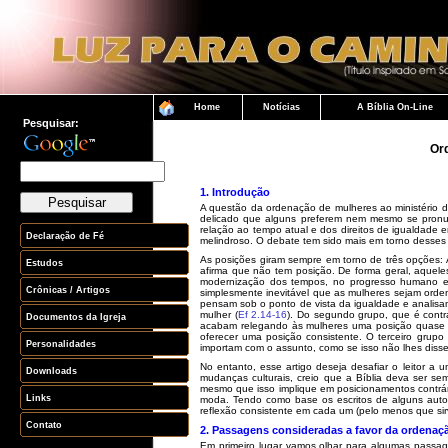
Pesquisar:
Or
1. Introdução
A questão da ordenação de mulheres ao ministério d
delicado que alguns preferem nem mesmo se pronunc
relação ao tempo atual e dos direitos de igualdad
melindroso. O debate tem sido mais em torno desses 
As posições giram sempre em torno de três opções: A
afirma que não tem posição. De forma geral, aque
modernização dos tempos, no progresso humano e 
simplesmente inevitável que as mulheres sejam orde
pensam sob o ponto de vista da igualdade e analis
mulher (
Ef 2.14-16
). Do segundo grupo, que é cont
acabam relegando às mulheres uma posição quase hu
oferecer uma posição consistente. O terceiro grup
importam com o assunto, como se isso não lhes disse
No entanto, esse artigo deseja desafiar o leitor 
mudanças culturais, creio que a Bíblia deva ser sem
mesmo que isso implique em posicionamentos contrário
moda. Tendo como base os escritos de alguns auto
reflexão consistente em cada um (pelo menos que sir
2. Passagens consideradas a favor da ordenaç
Em primeiro lugar vamos olhar para algumas passage