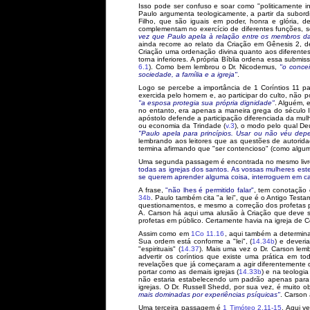
Isso pode ser confuso e soar como "politicamente 
Paulo argumenta teologicamente, a partir da subor
Filho, que são iguais em poder, honra e glória,
complementam no exercício de diferentes funções, s
vez que Paulo apela à relação entre os membros da 
ainda recorre ao relato da Criação em Gênesis 2, d
Criação uma ordenação divina quanto aos diferentes
torna inferiores. A própria Bíblia ordena essa submis
6.1
). Como bem lembrou o Dr. Nicodemus,
"o conce
sociedade, a família e a igreja"
.
Logo se percebe a importância de 1 Coríntios 11 pa
exercida pelo homem e, ao participar do culto, não
"a esposa protegia sua própria dignidade"
. Alguém, 
no entanto, era apenas a maneira grega do século I
apóstolo defende a participação diferenciada da mu
ou economia da Trindade (
v.3
), o modo pelo qual De
"Paulo apela para princípios. Usar ou não véu dep
lembrando aos leitores que as questões de autorida
termina afirmando que "ser contencioso" (como algum
Uma segunda passagem é encontrada no mesmo livr
todas as igrejas dos santos. As vossas mulheres este
se querem aprender alguma coisa, interroguem em ca
A frase,
"não lhes é permitido falar"
, tem conotação 
34b
. Paulo também cita "a lei", que é o Antigo Testa
questionamentos, e mesmo a correção dos profetas po
A. Carson há aqui uma alusão à Criação que deve s
profetas em público. Certamente havia na igreja de 
Assim como em
1Co 11.16
, aqui também a determina
Sua ordem está conforme a "lei", (
14.34b
) e dever
"espirituais" (
14.37
). Mais uma vez o Dr. Carson lem
advertir os coríntios que existe uma prática em 
revelações que já começaram a agir diferentemente 
portar como as demais igrejas (
14.33b
) e na teologi
não estaria estabelecendo um padrão apenas para 
igrejas. O Dr. Russell Shedd, por sua vez, é muito 
mais dominadas por experiências psíquicas"
. Carson
Uma terceira passagem é
1 Timóteo 2.11-15
. Aqui v