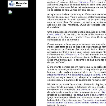
pastoral. A primeira delas é
Romanos 16.7
- aqui, 
apóstolos. Algumas correntes tomam esse texto pa
perguntas devem ser feitas: a) seria esse um nome fe
os apóstolos tinham Júnias em alta conta?
Ao que tudo indica, parece que Júnias era nome t
Shedd declara que "não é possível determinar atra
Júnias se tornou bispo de Apaméia. Outro dos antig
mas, no masculino. De forma conclusiva, no entanto
apóstolo em seu ministério. Qualquer exegeta sab
doutrinária.
Uma outra passagem muito usada para apoiar a visã
Cristo Jesus"
. É, de fato, um texto muito atraente
diferença entre homem e mulher. Para eles, Cristo 
eclesiásticas que os homens.
Como sempre, a boa exegese sempre nos leva a fazer
Paulo está falando da abolição da subordinação fem
no contexto de Gálatas. Ao que tudo indica, Paulo
afirmação central é a de que todos, independent
Definitivamente
Gálatas 3.28
não está tratando do de
igualmente homens e mulheres diante de Deus, mas 
Nicodemus afirma que "o assunto não são as funçõ
diante de Deus".
É importante sempre ter em mente que a questão da 
aboliu as diferenças cerimoniais para que todos p
homem e da mulher estabelecidos por Deus mui
interdependentes, na sociedade, igreja e família, a 
marido continua sendo o cabeça e a mulher cont
eclesiologia. É o paralelo do casamento humano com a
Há ainda um outro fator a ser observado. Aquilo 
sentimento de promover a liderança de seu marido
sentimento de submissão
"no temor de Deus"
(
Ef 5.
de submissão deveria existir naturalmente no lar,
"da 
refletindo a submissão
"da Igreja para o seu Mestre, 
Igreja tem a oportunidade de colocar-se como um p
batista John Piper declara que
"na igreja, a reden
ensino dentro da igreja permanecem restritos aos 
pastoral feminino.