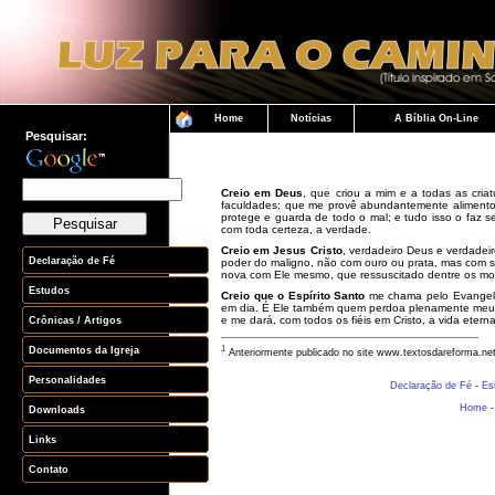
Pesquisar:
Creio em Deus
, que criou a mim e a todas as cr
faculdades; que me provê abundantemente alimento 
protege e guarda de todo o mal; e tudo isso o faz s
com toda certeza, a verdade.
Creio em Jesus Cristo
, verdadeiro Deus e verdade
poder do maligno, não com ouro ou prata, mas com s
nova com Ele mesmo, que ressuscitado dentre os mort
Creio que o Espírito Santo
me chama pelo Evangelho
em dia. É Ele também quem perdoa plenamente meus 
e me dará, com todos os fiéis em Cristo, a vida etern
1
Anteriormente publicado no site www.textosdareforma.net, 
Declaração de Fé
-
Es
Home