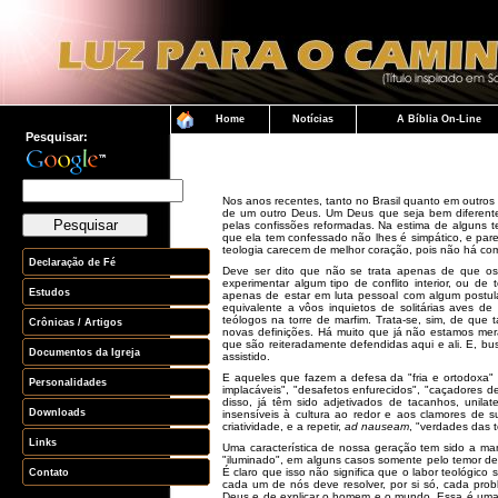
Pesquisar:
Nos anos recentes, tanto no Brasil quanto em outros 
de um outro Deus. Um Deus que seja bem diferente 
pelas confissões reformadas. Na estima de alguns 
que ela tem confessado não lhes é simpático, e pare
teologia carecem de melhor coração, pois não há com
Deve ser dito que não se trata apenas de que os
experimentar algum tipo de conflito interior, ou d
apenas de estar em luta pessoal com algum postula
equivalente a vôos inquietos de solitárias aves d
teólogos na torre de marfim. Trata-se, sim, de que t
novas definições. Há muito que já não estamos mer
que são reiteradamente defendidas aqui e ali. E, b
assistido.
E aqueles que fazem a defesa da "fria e ortodoxa"
implacáveis", "desafetos enfurecidos", "caçadores de
disso, já têm sido adjetivados de tacanhos, unil
insensíveis à cultura ao redor e aos clamores de 
criatividade, e a repetir,
ad nauseam
, "verdades das 
Uma característica de nossa geração tem sido a ma
"iluminado", em alguns casos somente pelo temor de 
É claro que isso não significa que o labor teológic
cada um de nós deve resolver, por si só, cada pro
Deus e de explicar o homem e o mundo. Essa é uma 