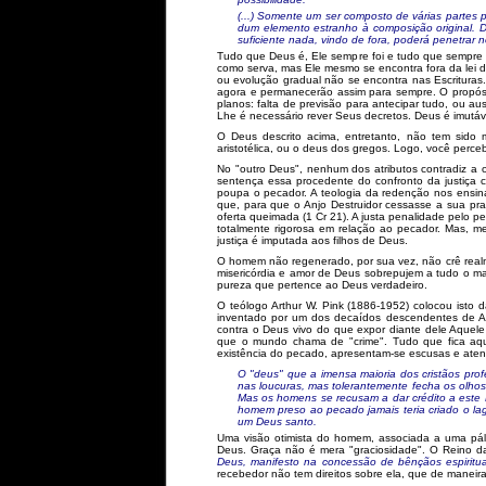
(...) Somente um ser composto de várias partes
dum elemento estranho à composição original. D
suficiente nada, vindo de fora, poderá penetrar 
Tudo que Deus é, Ele sempre foi e tudo que sempre f
como serva, mas Ele mesmo se encontra fora da lei
ou evolução gradual não se encontra nas Escritura
agora e permanecerão assim para sempre. O propós
planos: falta de previsão para antecipar tudo, ou a
Lhe é necessário rever Seus decretos. Deus é imutáve
O Deus descrito acima, entretanto, não tem sido
aristotélica, ou o deus dos gregos. Logo, você perc
No "outro Deus", nenhum dos atributos contradiz a 
sentença essa procedente do confronto da justiça co
poupa o pecador. A teologia da redenção nos ensin
que, para que o Anjo Destruidor cessasse a sua pra
oferta queimada (1 Cr 21). A justa penalidade pelo p
totalmente rigorosa em relação ao pecador. Mas, med
justiça é imputada aos filhos de Deus.
O homem não regenerado, por sua vez, não crê realm
misericórdia e amor de Deus sobrepujem a tudo o ma
pureza que pertence ao Deus verdadeiro.
O teólogo Arthur W. Pink (1886-1952) colocou isto 
inventado por um dos decaídos descendentes de Ad
contra o Deus vivo do que expor diante dele Aquele
que o mundo chama de "crime". Tudo que fica aqu
existência do pecado, apresentam-se escusas e ate
O "deus" que a imensa maioria dos cristãos pro
nas loucuras, mas tolerantemente fecha os olhos 
Mas os homens se recusam a dar crédito a este
homem preso ao pecado jamais teria criado o la
um Deus santo.
Uma visão otimista do homem, associada a uma pá
Deus. Graça não é mera "graciosidade". O Reino da
Deus, manifesto na concessão de bênçãos espiritua
recebedor não tem direitos sobre ela, que de maneir