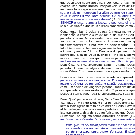
que se abateu sobre Sodoma e Gomorra, e nas muita
criação, são coisas unidas, inseparáveis. A ira de D
nem uma fúria cega e irracional, nem o furioso deste
sou, e mais nenhum deus há além de mim; eu mato, e
céus, e direi: Eu vivo para sempre. Se eu afiar a 
recompensarei aos que me odeiam"
(Dt 32.39-41).
"S
SENHOR é justo, e ama a justiça; o seu rosto olha pa
seja a vindicação dos seus direitos soberanos como C
Certamente, isto é coisa odiosa à nossa mente c
indignação, à cólera e à ira de Deus, do que ao Seu 
perfeito. Porque Deus é santo, Ele odeia todo pecad
ao que o homem faz, mas eminentemente ao qu
fundamentalmente, à natureza do homem caído. É n
fato, Deus criou o homem originalmente bom, à sua 
o homem
pecador
. A ira de Deus é o desprazer e a
manifestou a ira de Deus quando o Filho de Deus ve
maneira mais terrível do que todas as provas que D
também eu os tratarei com furor; o meu olho não po
Deus é santo, invariavelmente santo. Portanto, De
pecados. E, quando alguém diz que a ira de Deus "
sobre Cristo. É isto, entretanto, que alguns estão di
Homens santos e compassivos, vendo a iniqüidad
pertence, mostra-te resplandecente. Exalta-te, tu, 
prazer? Até quando proferirão, e falarão coisas dura
como um pedido de vingança pessoal, mas sim um des
a iniqüidade é o seu exato oposto. O juízo é a apl
Desde a eternidade, nada foi acrescentado, nada f
Deus "jura" por sua santidade; Deus "jura" por sua ir
"santidade". A ira de Deus é uma perfeição divina t
nem o mais ligeiro defeito no caráter de Deus. Hav
nEle perfeição que seja menos perfeita do que outr
Isto transmite a idéia de que preferiríamos que Deu
Si mesmo, de alguma forma qualquer. Anselmo (103
nenhuma, ser diferente de Ti mesmo; és a unidade em 
Para que um ser moral possa mudar, é necessário
para melhor; ou no caso de a qualidade moral p
ou de uma para outra ordem de seres. É clar
possibilidade.