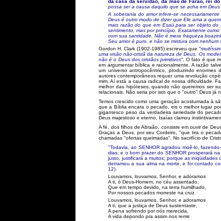
da casa da servidão, da mão de Faraó, rei do
possa ser a causa daquilo que se acha em Deus 
A soberania do amor infere-se necessariamente 
Deus é outro modo de dizer que Ele ama a quem 
mais razão do que em Esaú para ser objeto do 
sentimento, mas por princípio. Exatamente como
com sua santidade. Não é mera fraqueza boazin
Seu amor é puro, e não se mistura com nenhum 
Gordon H. Clark (1902-1985) escreveu que
"muitíssi
uma visão não-cristã da natureza de Deus. Os modern
não é o Deus dos cristãos primitivos"
. O fato é que m
em argumentar bíblica e racionalmente. A razão talv
um universo antropocêntrico, produzindo enormes d
autores contemporâneos requer uma revolução copérni
mim. Aí está a causa radical de nossa dificuldade. 
melhor das hipóteses, quando não queremos ser sup
relacionais. Não seria por isto que o "outro" Deus já
Temos crescido como uma geração acostumada à sátir
que a Bíblia encara o pecado, eis o melhor lugar p
gigantesco peso da verdadeira seriedade do pecad
Deus majestoso e eterno, Isaías clamou instintivamen
A fé, dos filhos de Abraão, consiste em ouvir de De
Graças a Deus, por seu Cordeiro, "que tira o peca
chamadas "ofertas queimadas". No sacrifício de Crist
"Todavia, ao SENHOR agradou moê-lo, fazendo-o
dias; e o bom prazer do SENHOR prosperará na s
justo, justificará a muitos; porque as iniqüidades
derramou a sua alma na morte, e foi contado com
12).
Louvamos, louvamos, Senhor, e adoramos
A ti, ó Deus-Homem, no céu assentado;
Que em tempo devido, na terra humilhado,
Por nossos pecados morreste na cruz.
Louvamos, louvamos, Senhor, e adoramos
A ti, que a justiça de Deus sustentaste,
A pena sofrendo por nós merecida,
A vida depondo pra assim nos remir.