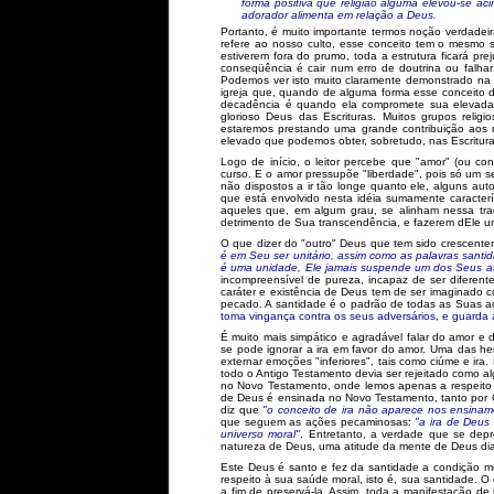
forma positiva que religião alguma elevou-se a
adorador alimenta em relação a Deus.
Portanto, é muito importante termos noção verdadeir
refere ao nosso culto, esse conceito tem o mesmo si
estiverem fora do prumo, toda a estrutura ficará p
conseqüência é cair num erro de doutrina ou falhar
Podemos ver isto muito claramente demonstrado na l
igreja que, quando de alguma forma esse conceito de
decadência é quando ela compromete sua elevada 
glorioso Deus das Escrituras. Muitos grupos reli
estaremos prestando uma grande contribuição aos n
elevado que podemos obter, sobretudo, nas Escritura
Logo de início, o leitor percebe que "amor" (ou co
curso. E o amor pressupõe "liberdade", pois só um s
não dispostos a ir tão longe quanto ele, alguns 
que está envolvido nesta idéia sumamente caracter
aqueles que, em algum grau, se alinham nessa tr
detrimento de Sua transcendência, e fazerem dEle 
O que dizer do "outro" Deus que tem sido crescent
é em Seu ser unitário, assim como as palavras santi
é uma unidade, Ele jamais suspende um dos Seus atri
incompreensível de pureza, incapaz de ser diferen
caráter e existência de Deus tem de ser imaginado 
pecado. A santidade é o padrão de todas as Suas açõ
toma vingança contra os seus adversários, e guarda a 
É muito mais simpático e agradável falar do amor e
se pode ignorar a ira em favor do amor. Uma das he
externar emoções "inferiores", tais como ciúme e ir
todo o Antigo Testamento devia ser rejeitado como a
no Novo Testamento, onde lemos apenas a respeito 
de Deus é ensinada no Novo Testamento, tanto por Cr
diz que
"o conceito de ira não aparece nos ensina
que seguem as ações pecaminosas:
"a ira de Deus
universo moral"
. Entretanto, a verdade que se de
natureza de Deus, uma atitude da mente de Deus dia
Este Deus é santo e fez da santidade a condição m
respeito à sua saúde moral, isto é, sua santidade. O 
a fim de preservá-la. Assim, toda a manifestação de