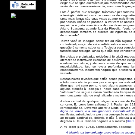
exigir que antigas questões sejam reexaminadas com
se-ão de novo necessariamente, mas numa linguage
Fato é, porém, que teólogos, filósofos e pensadores f
a teologia cristã ortodoxa, acusando-a de dogmati
tanto mais largas são suas vistas quanto mais firme
por nossos irmãos do passado, a ver com os nossos p
respeito e a grata consciência de que devemos grand
Ariano Suassuna quando fala da Filosofia -"seria,
desesperado também, de ardente, de vigoroso, de s
de novidade".
Talvez você se indague sobre ter ou não alguma re
confortável posição de evitar refletir sobre o assun
questão é somente saber se a Teologia será conscien
também uma teologia, ainda que não seja consciente
Em afoitas e prejulgadas rejeições à fé cristã orto
oferecendo lastimáveis exemplos de equívocos exegét
e rotulações, isto é, justamente aquilo de que se 
respeitabilidade, isso se revela profundamente 
emocionalmente, incorrerem naquilo que a filosofia 
verdade.
Nessas novas revisões que estão sendo propostas,
o leitor mais atento poderá perceber que, na reali
dizer que, até certo ponto, e sob alguns aspectos,
alguma atenção à Teologia e, neste caso, estou me
"infortúnio" de seguir a nossa "malfadada tradição de
nenhuma pretensão de originalidade e muito menos de
A idéia central de qualquer religião é a idéia de 
conceito. E, como bem salienta J. I. Packer (n. 19
contemporânea. Devemos adorar a Deus, servir a De
digno de louvor, e a sua grandeza inescrutável" (S
manifesta, substituindo-a por uma concepção rebaixad
ao pecado cardinal da idolatria e dão à criatura a
degrada a Deus, também degrada a si mesmo (
Rm 1
A. W. Tozer (1897-1963), acertadamente, declarou:
A história da humanidade provavelmente mostrar