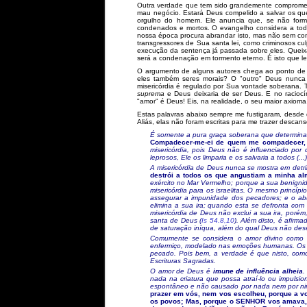
Outra verdade que tem sido grandemente comprometi
mau negócio. Estará Deus compelido a salvar os q
orgulho do homem. Ele anuncia que, se não form
condenados e mortos. O evangelho considera a tod
nossa época procura abrandar isto, mas não sem co
transgressores de Sua santa lei, como criminosos 
execução da sentença já passada sobre eles. Queixar
será a condenação em tormento eterno. É isto que l
O argumento de alguns autores chega ao ponto de f
eles também seres morais? O "outro" Deus nunca d
misericórdia é regulado por Sua vontade soberana. 
suprema
e Deus deixaria de ser Deus. E no raciocí
"amor" é Deus! Eis, na realidade, o seu maior axioma
Estas palavras abaixo sempre me fustigaram, desde 
Aliás, elas não foram escritas para me trazer descans
É somente a pura graça soberana que determina 
Compadecer-me-ei de quem me compadecer, e 
misericórdia, pois Deus não é influenciado p
leprosos, Ele os limparia e os salvaria a todos 
A misericórdia de Deus nunca se mostra em detri
destrói a todos os que angustiam a minha al
exército no Mar Vermelho; porque a sua benignid
misericórdia para os israelitas. O mesmo princíp
assegurar a impunidade dos pecadores; e o ab
elimina a sua ira; quando esta se defronta com
misericórdia de Deus não exclui a sua ira, por
santa de Deus (
Is 54.8,10
). Além disto, é afir
de saturação iníqua, além do qual Deus não des
Comumente se considera o amor divino como u
enfermiço, modelado nas emoções humanas. Os is
pecado. Pois bem, a verdade é que nisto, com
Escrituras Sagradas.
O amor de Deus é
imune de influência alheia
.
nada na criatura que possa atraí-lo ou impulsi
espontâneo e não causado por nada nem por ni
prazer em vós, nem vos escolheu, porque a v
os povos; Mas, porque o SENHOR vos amava, e