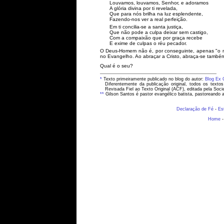
Louvamos, louvamos, Senhor, e adoramos
A glória divina por ti revelada,
Que para nós brilha na luz esplendente,
Fazendo-nos ver a real perfeição.
Em ti concilia-se a santa justiça,
Que não pode a culpa deixar sem castigo,
Com a compaixão que por graça recebe
E exime de culpas o réu pecador.
O Deus-Homem não é, por conseguinte, apenas "o m
no Evangelho. Ao abraçar a Cristo, abraça-se també
Qual é o seu?
*
Texto primeiramente publicado no blog do autor:
Blog Ex 
Diferentemente da publicação original, todos os texto
Revisada Fiel ao Texto Original (ACF), editada pela Socie
**
Gilson Santos é pastor evangélico batista, pastoreando
Declaração de Fé
-
Es
Home